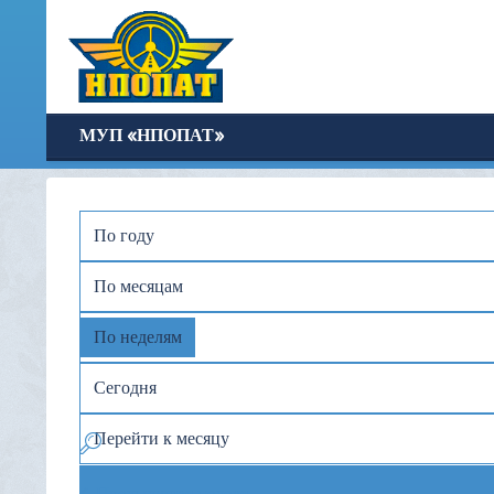
МУП «НПОПАТ»
По году
По месяцам
По неделям
Сегодня
Перейти к месяцу