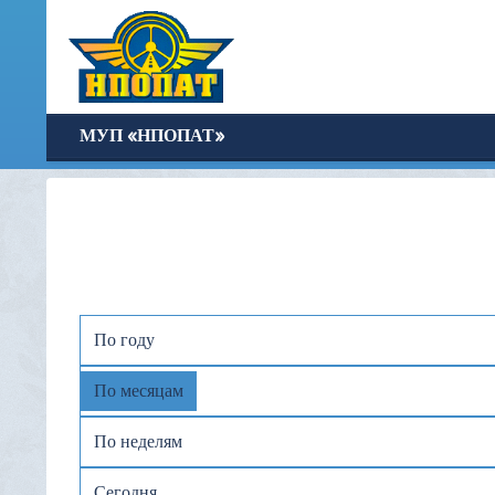
МУП «НПОПАТ»
По году
По месяцам
По неделям
Сегодня